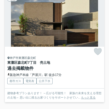
神戸市東灘区森北町
東灘区森北町7丁目 売土地
過去掲載物件
阪急神戸本線「芦屋川」駅 徒歩17分
都市ガス
電気有
公共下水
建物参考プランあります！ ～広がる可能性！ 家族の未来を支える理想
の土地～ 思い出に残るお家づくりをサポートさせてい...
もっと見る