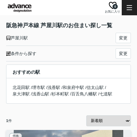
0
お気に入り
阪急神戸本線 芦屋川駅のお住まい探し一覧
芦屋川駅
変更
条件から探す
変更
おすすめの駅
北花田駅
/
堺市駅
/
浅香駅
/
和泉府中駅
/
信太山駅
/
泉大津駅
/
浅香山駅
/
杉本町駅
/
百舌鳥八幡駅
/
七道駅
1
件
売地