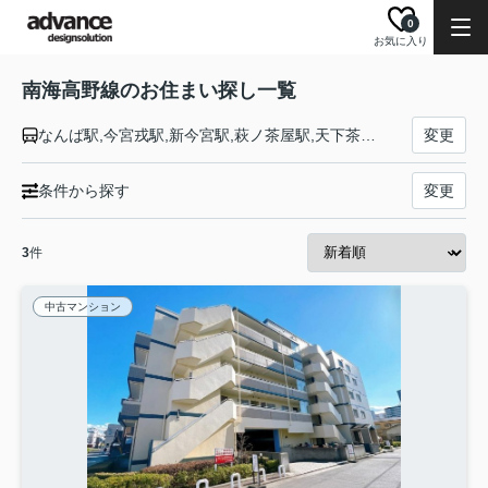
0
お気に入り
南海高野線のお住まい探し一覧
なんば駅,今宮戎駅,新今宮駅,萩ノ茶屋駅,天下茶屋駅,岸里玉出駅,帝塚山駅,住吉東駅,沢ノ町駅,我孫子前駅,浅香山駅,堺東駅,三国ケ丘駅,百舌鳥八幡駅,なかもず駅,白鷺駅,初芝駅,萩原天神駅,北野田駅,狭山駅,大阪狭山市駅,金剛駅,滝谷駅,千代田駅,河内長野駅,三日市町駅,美加の台駅,千早口駅,天見駅,紀見峠駅,林間田園都市駅,御幸辻駅,橋本駅,紀伊清水駅,学文路駅,九度山駅,高野下駅,下古沢駅,上古沢駅,紀伊細川駅,紀伊神谷駅,極楽橋駅
変更
条件から探す
変更
3
件
中古マンション