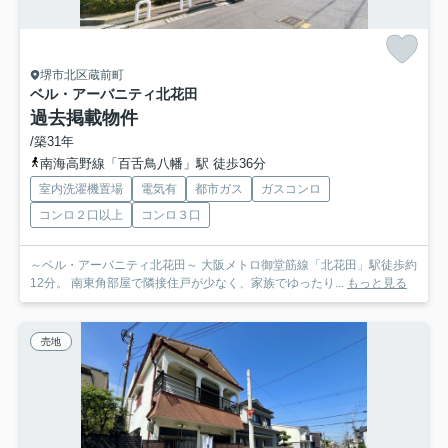
堺市北区蔵前町
ベル・アーバニティ北花田
過去掲載物件
/築31年
南海高野線「百舌鳥八幡」駅 徒歩36分
室内洗濯機置場
電気有
都市ガス
ガスコンロ
コンロ２口以上
コンロ３口
～ベル・アーバニティ北花田～ 大阪メトロ御堂筋線「北花田」駅徒歩約
12分。 南東角部屋で隣接住戸が少なく、家族でゆったり...
もっと見る
売地