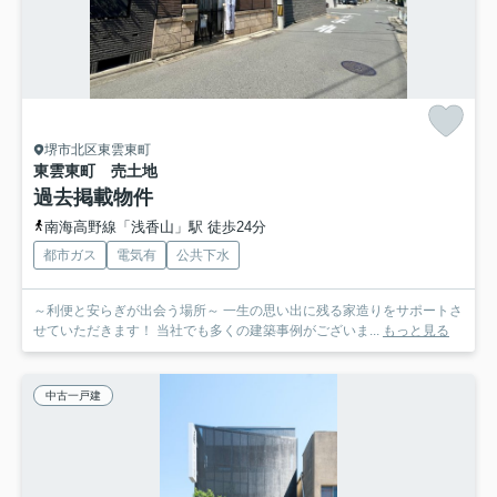
堺市北区東雲東町
東雲東町 売土地
過去掲載物件
南海高野線「浅香山」駅 徒歩24分
都市ガス
電気有
公共下水
～利便と安らぎが出会う場所～ 一生の思い出に残る家造りをサポートさ
せていただきます！ 当社でも多くの建築事例がございま...
もっと見る
中古一戸建