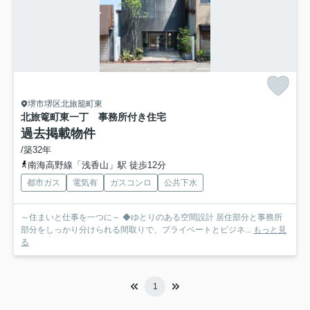
堺市堺区北旅籠町東
北旅篭町東一丁 事務所付き住宅
過去掲載物件
/築32年
南海高野線「浅香山」駅 徒歩12分
都市ガス
電気有
ガスコンロ
公共下水
～住まいと仕事を一つに～ ◆ゆとりのある空間設計 居住部分と事務所
部分をしっかり分けられる間取りで、プライベートとビジネ...
もっと見
る
1