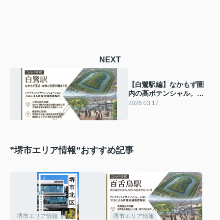
NEXT
【白鷺駅編】なかもず圏
内の高ポテンシャル。文
教の薫りと利便性が融合
2026.03.17
する「戦略的」選択
【2026年最新】
”堺市エリア情報”おすすめ記事
堺市エリア情報
堺市エリア情報