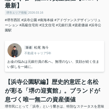
最新】
堺市エリア情報
2026.03.16
#堺市西区
#浜寺公園
#南海本線
#アドヴァンスデザインソリュ
ーション
#高級住宅街
#注文住宅
#元銀行員
#資産価値
#浜寺公
園駅
松尾 海斗
筆者
不動産キャリア5年
お金の悩みは元銀行員の私へ。無理のない、笑顔が続く住ま
い探しを一緒に。
【浜寺公園駅編】歴史的意匠と名松
が彩る「堺の迎賓館」。ブランドが
息づく唯一無二の資産価値
堺市民にとって「浜寺」という響きは、特別なステータスを意味