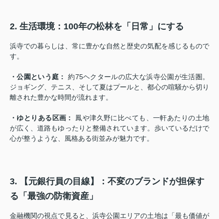
2. 生活環境：100年の松林を「日常」にする
浜寺での暮らしは、常に豊かな自然と歴史の気配を感じるもので
す。
・公園という庭：
約75ヘクタールの広大な浜寺公園が生活圏。
ジョギング、テニス、そして夏はプールと、都心の喧騒から切り
離された豊かな時間が流れます。
・ゆとりある区画：
鳳や津久野に比べても、一軒あたりの土地
が広く、道路もゆったりと整備されています。歩いているだけで
心が整うような、風格ある街並みが魅力です。
3. 【元銀行員の目線】：不変のブランドが担保す
る「最強の防衛資産」
金融機関の視点で見ると、浜寺公園エリアの土地は「最も価値が