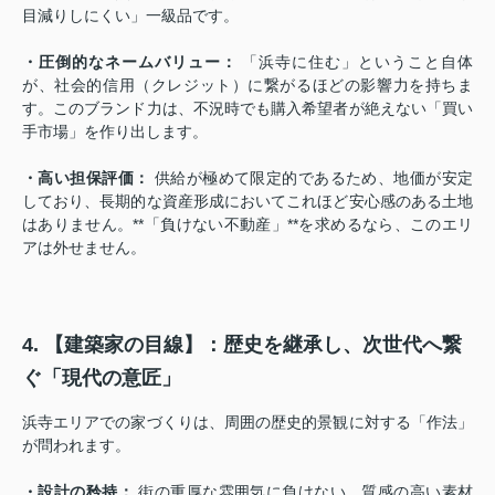
目減りしにくい」一級品です。
・圧倒的なネームバリュー：
「浜寺に住む」ということ自体
が、社会的信用（クレジット）に繋がるほどの影響力を持ちま
す。このブランド力は、不況時でも購入希望者が絶えない「買い
手市場」を作り出します。
・高い担保評価：
供給が極めて限定的であるため、地価が安定
しており、長期的な資産形成においてこれほど安心感のある土地
はありません。**「負けない不動産」**を求めるなら、このエリ
アは外せません。
4. 【建築家の目線】：歴史を継承し、次世代へ繋
ぐ「現代の意匠」
浜寺エリアでの家づくりは、周囲の歴史的景観に対する「作法」
が問われます。
・設計の矜持：
街の重厚な雰囲気に負けない、質感の高い素材