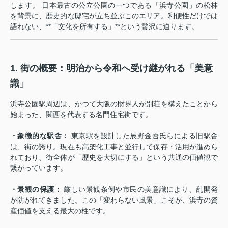
します。 日本最古の公立公園の一つである「浜寺公園」の松林
を背景に、歴史的な邸宅が立ち並ぶこのエリア。利便性だけでは
語れない、**「文化を所有する」**という贅沢に迫ります。
1. 街の概要：明治から令和へ受け継がれる「美意
識」
浜寺公園駅周辺は、かつて大阪の財界人が別荘を構えたことから
始まった、関西を代表する名門住宅街です。
・象徴的な駅舎：
東京駅を設計した辰野金吾氏らによる旧駅舎
は、街の誇り。現在も高架化工事と並行して保存・活用が進めら
れており、街全体が「歴史を大切にする」という共通の価値観で
繋がっています。
・景観の保護：
厳しい景観条例や市民の美意識により、乱開発
が防がれてきました。この「変わらない風景」こそが、浜寺の資
産価値を支える最大の柱です。