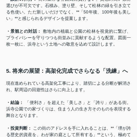
選びが不可欠です。石積み、塗り壁、そして松林の緑を引き立て
る色使い。ただ新しいだけでなく、**「50年後、100年後も美し
い」**と感じられるデザインを提案します。
・景観との対話：
敷地内の植栽と公園の松林を視覚的に繋げ、
プライバシーを守りつつも街並みに貢献するような配置。図面一
枚一枚に、浜寺という土地への敬意を込めて設計します。
5. 将来の展望：高架化完成でさらなる「洗練」へ
現在進められている高架化工事により、踏切による分断が解消さ
れ、駅周辺の回遊性はさらに向上します。
・結論：
「便利さ」を超えた「美しさ」と「誇り」がある街。
浜寺公園での家づくりは、住まう人の生き方そのものを表現する
舞台となります。
・投資判断：
この街のアドレスを手に入れることは、**「堺が誇
る歴史的資産を、わが家の庭として所有する」**という、極めて