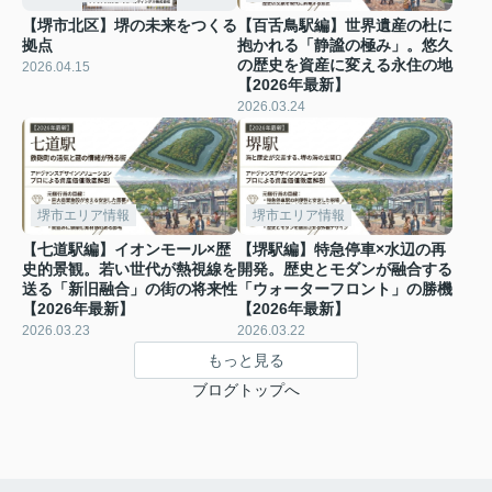
【堺市北区】堺の未来をつくる
【百舌鳥駅編】世界遺産の杜に
拠点
抱かれる「静謐の極み」。悠久
の歴史を資産に変える永住の地
2026.04.15
【2026年最新】
2026.03.24
堺市エリア情報
堺市エリア情報
【七道駅編】イオンモール×歴
【堺駅編】特急停車×水辺の再
史的景観。若い世代が熱視線を
開発。歴史とモダンが融合する
送る「新旧融合」の街の将来性
「ウォーターフロント」の勝機
【2026年最新】
【2026年最新】
2026.03.23
2026.03.22
もっと見る
ブログトップへ