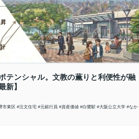
ポテンシャル。文教の薫りと利便性が融
年最新】
堺市東区
#注文住宅
#元銀行員
#資産価値
#白鷺駅
#大阪公立大学
#なか