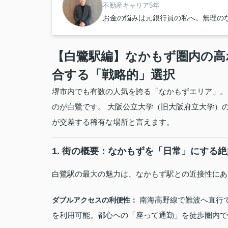
不動産キャリア5年
お金の悩みは元銀行員の私へ。無理の
【白鷺駅編】なかもず圏内の高
合する「戦略的」選択
堺市内でも有数の人気を誇る「なかもずエリア」。
のが白鷺です。 大阪公立大学（旧大阪府立大学）の
が交差する稀有な場所と言えます。
1. 街の概要：なかもずを「日常」にする
白鷺駅の最大の魅力は、なかもず駅との近接性にあ
南海高野線で難波へ直行
ダブルアクセスの利便性：
を利用可能。都心への「座って通勤」を徒歩圏内で