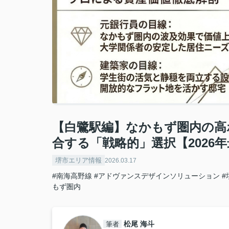
【白鷺駅編】なかもず圏内の高
合する「戦略的」選択【2026
堺市エリア情報
2026.03.17
#南海高野線
#アドヴァンスデザインソリューション
#
もず圏内
松尾 海斗
筆者