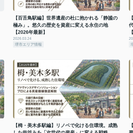
【百舌鳥駅編】世界遺産の杜に抱かれる「静謐の
極み」。悠久の歴史を資産に変える永住の地
【2026年最新】
【
2026.03.24
20
堺市エリア情報
【栂・美木多駅編】リノベで化ける住環境。成熟
した街並みを「次世代の資産」に変える戦略