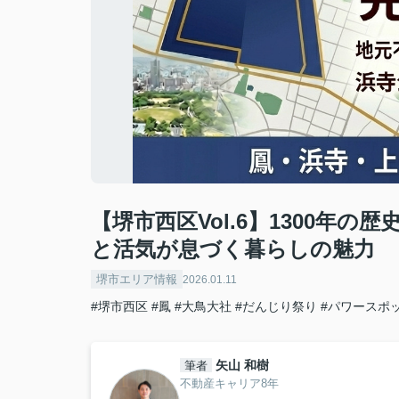
【堺市西区Vol.6】1300年
と活気が息づく暮らしの魅力
堺市エリア情報
2026.01.11
#堺市西区
#鳳
#大鳥大社
#だんじり祭り
#パワースポ
矢山 和樹
筆者
不動産キャリア8年