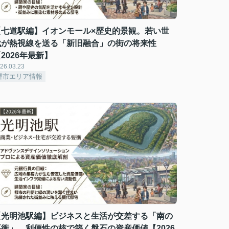
【七道駅編】イオンモール×歴史的景観。若い世
代が熱視線を送る「新旧融合」の街の将来性
2026年最新】
26.03.23
堺市エリア情報
【光明池駅編】ビジネスと生活が交差する「南の
要衝」。利便性の核で築く盤石の資産価値【2026