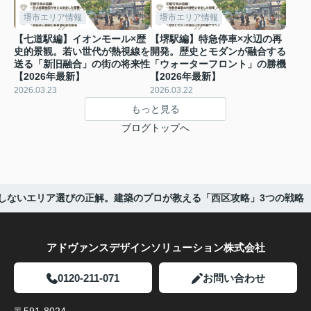
堺市エリア情報
堺市エリア情報
【七道駅編】イオンモール×歴
【堺駅編】特急停車×水辺の再
史的景観。若い世代が熱視線を
開発。歴史とモダンが融合する
送る「新旧融合」の街の将来性
「ウォーターフロント」の勝機
【2026年最新】
【2026年最新】
2026.03.23
2026.03.22
もっと見る
ブログトップへ
しないエリア選びの正解。建築のプロが教える「西区攻略」3つの戦略
アドヴァンスデザインソリューション株式会社
0120-211-071
お問い合わせ