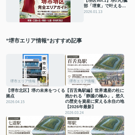
【堺区Vol.1】堺の心臓
部「堺東」で叶える、
利便性と賑わいに満ち
2026.01.13
た都会的ライフスタイ
ル
”堺市エリア情報”おすすめ記事
堺市エリア情報
堺市エリア情報
【堺市北区】堺の未来をつくる
【百舌鳥駅編】世界遺産の杜に
拠点
抱かれる「静謐の極み」。悠久
の歴史を資産に変える永住の地
2026.04.15
【2026年最新】
2026.03.24