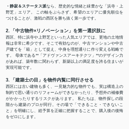
・静寂＆ステータス派
なら、歴史的な情緒と緑豊かな「浜寺・上
野芝」エリア。 この軸をぶらさず、希望のエリアに優先順位を
つけることが、激戦の西区を勝ち抜く第一歩です
。
2. 「中古物件×リノベーション」を第一選択肢に
西区、特に浜寺や上野芝といった人気エリアでは、更地の土地情
報は非常に希少です。そこで有効なのが、中古マンションや中古
戸建てを「箱」として捉え、中身を理想通りに作り変える戦略で
す。 母体である**「アドヴァンスアーキテクツ」**のデザイン力
があれば、築年数に関わらず、新築以上の満足度を誇る住まいが
実現可能です。
3. 「建築士の目」を物件内覧に同行させる
西区には古い建物も多く、一見魅力的な物件でも、実は構造上の
制約で思い通りのリフォームができなかったり、予想外の補修費
がかかったりするリスクがあります。 私たちは、物件探しの段
階から建築のプロが同行。その場で「できること・できないこ
と」を明確にし、総予算を正確に把握することで、購入後の後悔
をゼロにします。