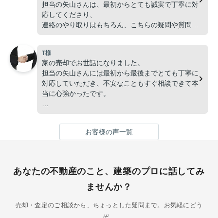
担当の矢山さんは、最初からとても誠実で丁寧に対
応してくださり、
連絡のやり取りはもちろん、こちらの疑問や質問に
も分かりやすく説明していただけたので、
不安なく安心してお任せすることができました。
T様
家の売却でお世話になりました。
担当の矢山さんには最初から最後までとても丁寧に
対応していただき、不安なこともすぐ相談できて本
当に心強かったです。
説明も分かりやすく、連絡もこまめにくださったの
で、安心してお任せすることができました。
お客様の声一覧
おかげさまで無事に売却でき、感謝の気持ちでいっ
ぱいです。
信頼できる不動産会社・担当者さんです。
あなたの不動産のこと、建築のプロに話してみ
本当にありがとうございました。
ませんか？
売却・査定のご相談から、ちょっとした疑問まで。お気軽にどう
ぞ。