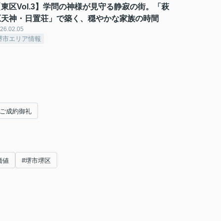
【東区Vol.3】学問の神様が見守る静寂の街。「萩
原天神・日置荘」で築く、穏やかな家族の時間
26.02.05
堺市エリア情報
ご成約御礼
価値
#堺市堺区