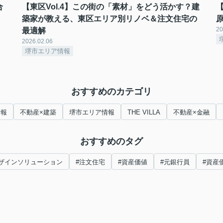
合
【東区Vol.4】この街の「素材」をどう活かす？建
築家が教える、東区エリア別リノベ＆注文住宅の
20
最適解
2026.02.06
堺市エリア情報
おすすめのカテゴリ
情報
不動産×建築
堺市エリア情報
THE VILLA
不動産×金融
おすすめのタグ
ザインソリューション
#注文住宅
#資産価値
#元銀行員
#資産