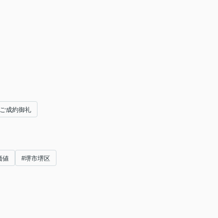
ご成約御礼
価値
#堺市堺区