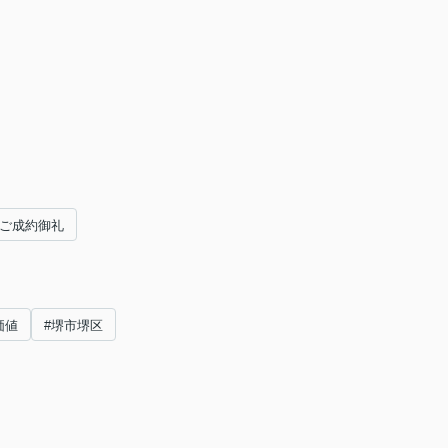
ご成約御礼
価値
#堺市堺区