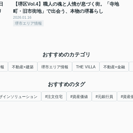
日
【堺区Vol.4】職人の魂と人情が息づく街。「寺地
リ
町・旧市街地」で出会う、本物の堺暮らし
2026.01.16
堺市エリア情報
おすすめのカテゴリ
情報
不動産×建築
堺市エリア情報
THE VILLA
不動産×金融
おすすめのタグ
ザインソリューション
#注文住宅
#資産価値
#元銀行員
#資産