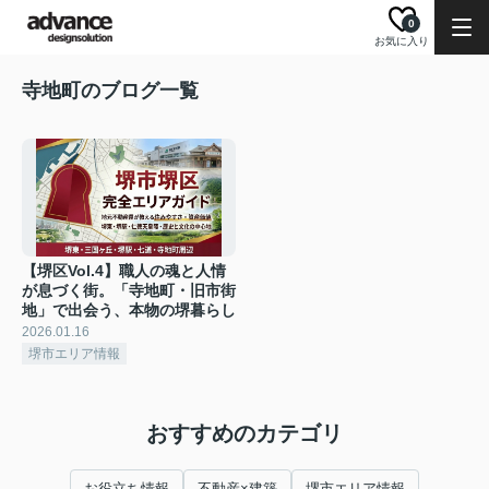
0
お気に入り
寺地町のブログ一覧
【堺区Vol.4】職人の魂と人情
が息づく街。「寺地町・旧市街
地」で出会う、本物の堺暮らし
2026.01.16
堺市エリア情報
おすすめのカテゴリ
お役立ち情報
不動産×建築
堺市エリア情報