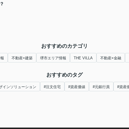
1？
おすすめのカテゴリ
情報
不動産×建築
堺市エリア情報
THE VILLA
不動産×金融
おすすめのタグ
ザインソリューション
#注文住宅
#資産価値
#元銀行員
#資産