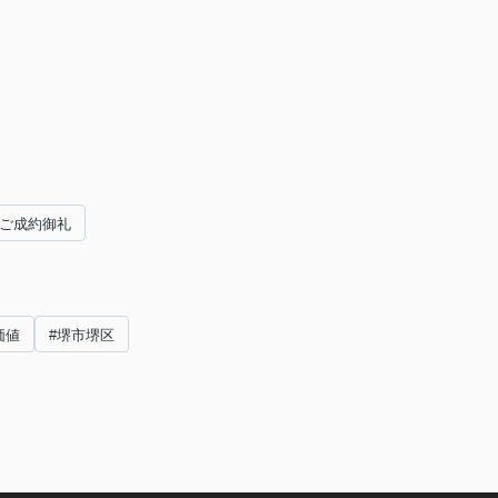
ご成約御礼
価値
#堺市堺区