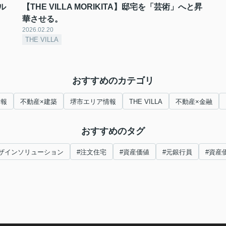
ル
【THE VILLA MORIKITA】邸宅を「芸術」へと昇
華させる。
2026.02.20
THE VILLA
おすすめのカテゴリ
情報
不動産×建築
堺市エリア情報
THE VILLA
不動産×金融
おすすめのタグ
ザインソリューション
#注文住宅
#資産価値
#元銀行員
#資産