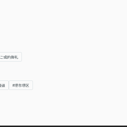
ご成約御礼
価値
#堺市堺区