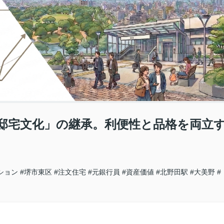
邸宅文化」の継承。利便性と品格を両立
ション
#堺市東区
#注文住宅
#元銀行員
#資産価値
#北野田駅
#大美野
#