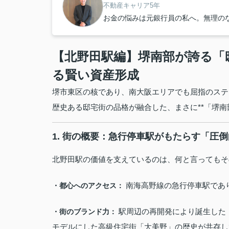
不動産キャリア5年
お金の悩みは元銀行員の私へ。無理の
【北野田駅編】堺南部が誇る「
る賢い資産形成
堺市東区の核であり、南大阪エリアでも屈指のステ
歴史ある邸宅街の品格が融合した、まさに**「堺南
1. 街の概要：急行停車駅がもたらす「圧
北野田駅の価値を支えているのは、何と言ってもそ
南海高野線の急行停車駅であ
・都心へのアクセス：
駅周辺の再開発により誕生した
・街のブランド力：
モデルにした高級住宅街「大美野」の歴史が共存し