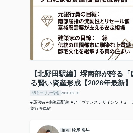
【北野田駅編】堺南部が誇る「
る賢い資産形成【2026年最新】
堺市エリア情報
2026.03.10
#邸宅街
#南海高野線
#アドヴァンスデザインソリュー
急行停車駅
松尾 海斗
筆者