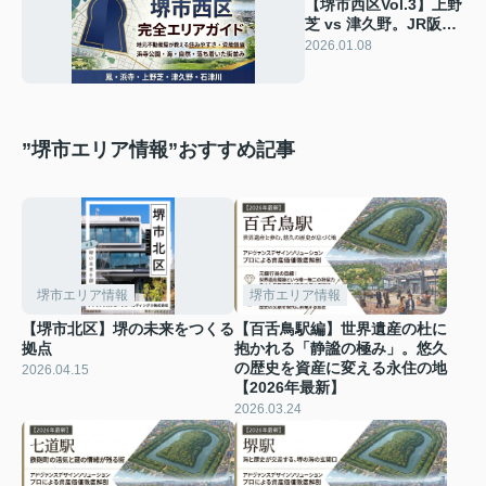
【堺市西区Vol.3】上野
芝 vs 津久野。JR阪和
線沿線で住むならどっ
2026.01.08
ち？プロが徹底比較！
”堺市エリア情報”おすすめ記事
堺市エリア情報
堺市エリア情報
【堺市北区】堺の未来をつくる
【百舌鳥駅編】世界遺産の杜に
拠点
抱かれる「静謐の極み」。悠久
の歴史を資産に変える永住の地
2026.04.15
【2026年最新】
2026.03.24