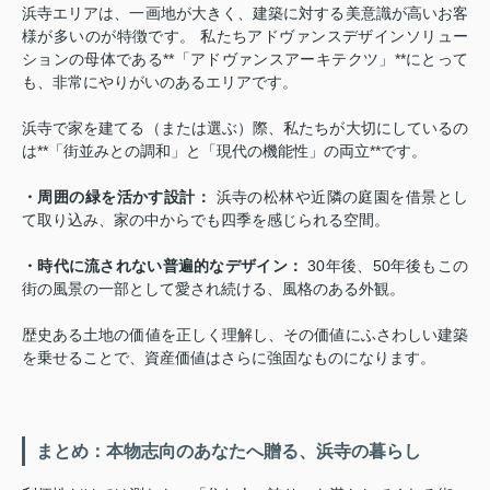
浜寺エリアは、一画地が大きく、建築に対する美意識が高いお客
様が多いのが特徴です。 私たちアドヴァンスデザインソリュー
ションの母体である**「アドヴァンスアーキテクツ」**にとって
も、非常にやりがいのあるエリアです。
浜寺で家を建てる（または選ぶ）際、私たちが大切にしているの
は**「街並みとの調和」と「現代の機能性」の両立**です。
・周囲の緑を活かす設計：
浜寺の松林や近隣の庭園を借景とし
て取り込み、家の中からでも四季を感じられる空間。
・時代に流されない普遍的なデザイン：
30年後、50年後もこの
街の風景の一部として愛され続ける、風格のある外観。
歴史ある土地の価値を正しく理解し、その価値にふさわしい建築
を乗せることで、資産価値はさらに強固なものになります。
まとめ：本物志向のあなたへ贈る、浜寺の暮らし