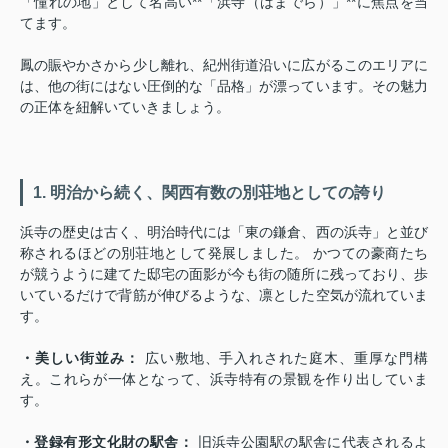
「憧れの地」として名高い**「浜寺（はまでら）」**に焦点を当
てます。
鳳の賑やかさから少し離れ、紀州街道沿いに広がるこのエリアに
は、他の街にはない圧倒的な「品格」が漂っています。その魅力
の正体を紐解いていきましょう。
1. 明治から続く、関西有数の別荘地としての誇り
浜寺の歴史は古く、明治時代には「東の鎌倉、西の浜寺」と並び
称されるほどの別荘地として発展しました。 かつての豪商たち
が競うように建てた邸宅の面影が今も街の随所に残っており、歩
いているだけで背筋が伸びるような、凛とした空気が流れていま
す。
・美しい街並み：
広い敷地、手入れされた庭木、重厚な門構
え。これらが一体となって、浜寺特有の景観を作り出していま
す。
・登録有形文化財の駅舎：
旧浜寺公園駅の駅舎に代表されるよ