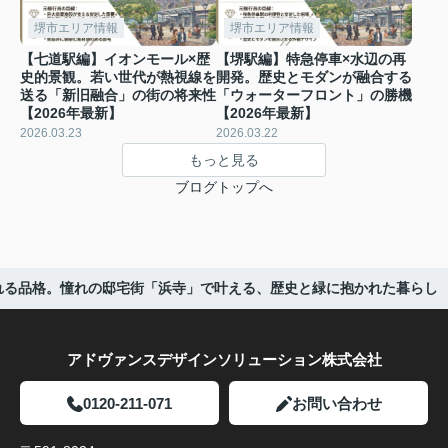
堺市エリア情報
堺市エリア情報
【七道駅編】イオンモール×歴
【堺駅編】特急停車×水辺の再
史的景観。若い世代が熱視線を
開発。歴史とモダンが融合する
送る「新旧融合」の街の将来性
「ウォーターフロント」の勝機
【2026年最新】
【2026年最新】
2026.03.23
2026.03.22
もっと見る
ブログトップへ
継がれる品格。憧れの邸宅街「浜寺」で叶える、歴史と緑に抱かれた暮らし
アドヴァンスデザインソリューション株式会社
0120-211-071
お問い合わせ