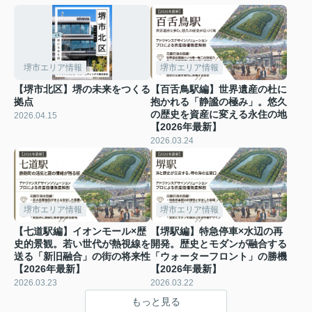
堺市エリア情報
堺市エリア情報
【堺市北区】堺の未来をつくる
【百舌鳥駅編】世界遺産の杜に
拠点
抱かれる「静謐の極み」。悠久
の歴史を資産に変える永住の地
2026.04.15
【2026年最新】
2026.03.24
堺市エリア情報
堺市エリア情報
【七道駅編】イオンモール×歴
【堺駅編】特急停車×水辺の再
史的景観。若い世代が熱視線を
開発。歴史とモダンが融合する
送る「新旧融合」の街の将来性
「ウォーターフロント」の勝機
【2026年最新】
【2026年最新】
2026.03.23
2026.03.22
もっと見る