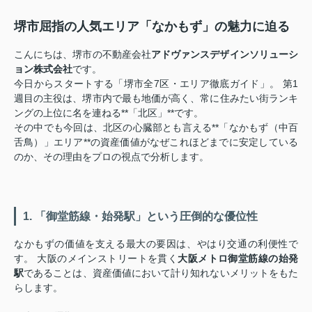
堺市屈指の人気エリア「なかもず」の魅力に迫る
こんにちは、堺市の不動産会社
アドヴァンスデザインソリューシ
ョン株式会社
です。
今日からスタートする「堺市全7区・エリア徹底ガイド」。 第1
週目の主役は、堺市内で最も地価が高く、常に住みたい街ランキ
ングの上位に名を連ねる**「北区」**です。
その中でも今回は、北区の心臓部とも言える**「なかもず（中百
舌鳥）」エリア**の資産価値がなぜこれほどまでに安定している
のか、その理由をプロの視点で分析します。
1. 「御堂筋線・始発駅」という圧倒的な優位性
なかもずの価値を支える最大の要因は、やはり交通の利便性で
す。 大阪のメインストリートを貫く
大阪メトロ御堂筋線の始発
駅
であることは、資産価値において計り知れないメリットをもた
らします。