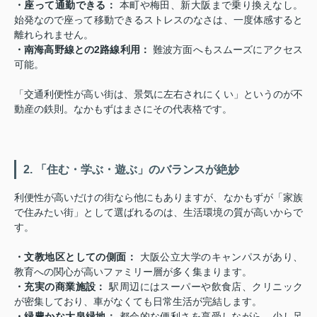
・座って通勤できる：
本町や梅田、新大阪まで乗り換えなし。
始発なので座って移動できるストレスのなさは、一度体感すると
離れられません。
・南海高野線との2路線利用：
難波方面へもスムーズにアクセス
可能。
「交通利便性が高い街は、景気に左右されにくい」というのが不
動産の鉄則。なかもずはまさにその代表格です。
2. 「住む・学ぶ・遊ぶ」のバランスが絶妙
利便性が高いだけの街なら他にもありますが、なかもずが「家族
で住みたい街」として選ばれるのは、生活環境の質が高いからで
す。
・文教地区としての側面：
大阪公立大学のキャンパスがあり、
教育への関心が高いファミリー層が多く集まります。
・充実の商業施設：
駅周辺にはスーパーや飲食店、クリニック
が密集しており、車がなくても日常生活が完結します。
・緑豊かな大泉緑地：
都会的な便利さを享受しながら、少し足