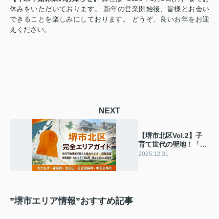
休みをいただいております。 新年の営業開始後、皆様とお会い
できることを楽しみにしております。 どうぞ、良いお年をお迎
えください。
NEXT
【堺市北区Vol.2】子
育て世代の聖地！「大
泉緑地」が庭になる、
2025.12.31
緑豊かな住環境の魅力
”堺市エリア情報”おすすめ記事